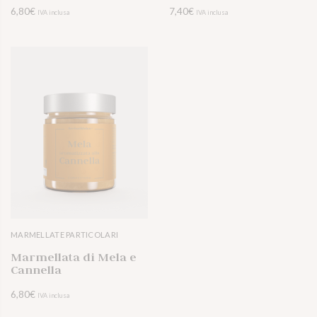
6,80
€
7,40
€
IVA inclusa
IVA inclusa
VOGLIO PROVARLO
VOGLIO PROVARLO
MARMELLATE PARTICOLARI
VISUALIZZA 
Marmellata di Mela e
Cannella
6,80
€
IVA inclusa