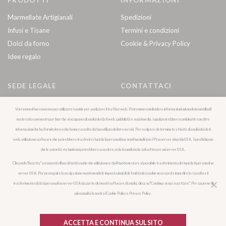
Marmellate Artigianali
Spedizioni
Infusi e Tisane
Termini e condizioni
Dolci da forno
Cookie & Privacy Policy
Idee regalo
SEDE LEGALE
CONTATTACI
Via Cefalonia 70
info@arrivaildolce.it
Vorremmo il tuo consenso per utilizzare i cookie per analizzare il traffico web. Potremmo condividere informazioni sul modo in cui utilizzi il
25124 Brescia (BS)
+39 328 128 2180
nostro sito con i nostri partner che si occupano di analisi dei dati web, pubblicità e social media, i quali potrebbero combinarle con altre
informazioni che hai fornito loro o che hanno raccolto dal tuo utilizzo dei loro servizi. Per svolgere determinate attività di analisi dei dati
web, utilizziamo software che potrebbero trasferire i tuoi dati personali (ma non il tuo indirizzo IP) su server situati in USA. Specifichiamo
SEGUICI
che le autorità statunitensi potrebbero accedere ai dati condivisi da tali software sui server USA.
Facebook
Cliccando "Accetta" acconsenti all'uso di tutti i cookie che utilizziamo e dai il tuo benestare al possibile trasferimento dei tuoi dati personali su
server USA. Per proseguire la navigazione mantenendo le impostazioni di default (solo i cookie necessari) e impedire la raccolta e il
Instagram
trasferimento di dati personali su server USA da parte dei nostri software di analisi, clicca su "Continua senza accettare". Per saperne di
più consulta la nostra ìCookie Policy e Privacy Policy.
Disclaimer: tutte le immagini sono inserite a scopo illustrativo. I prodotti possono subire
ACCETTA E CONTINUA SUL SITO
modifiche.