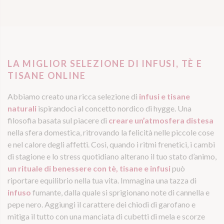
VOGLIO PROVARLO
VISUALIZZA
LA MIGLIOR SELEZIONE DI INFUSI, TÈ E
TISANE ONLINE
Abbiamo creato una ricca selezione di
infusi e tisane
naturali
ispirandoci al concetto nordico di hygge. Una
filosofia basata sul piacere di
creare un’atmosfera distesa
nella sfera domestica, ritrovando la felicità nelle piccole cose
e nel calore degli affetti. Così, quando i ritmi frenetici, i cambi
di stagione e lo stress quotidiano alterano il tuo stato d’animo,
un rituale di benessere con tè, tisane e infusi
può
riportare equilibrio nella tua vita. Immagina una tazza di
infuso
fumante, dalla quale si sprigionano note di cannella e
pepe nero. Aggiungi il carattere dei chiodi di garofano e
mitiga il tutto con una manciata di cubetti di mela e scorze