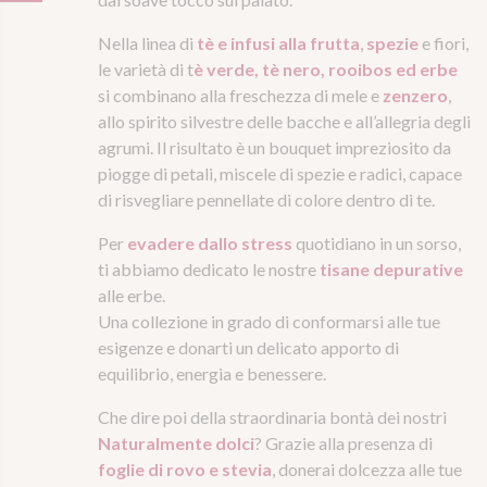
Nella linea di
tè e infusi alla frutta
,
spezie
e fiori,
le varietà di t
è verde, tè nero, rooibos ed erbe
si combinano alla freschezza di mele e
zenzero
,
allo spirito silvestre delle bacche e all’allegria degli
agrumi. Il risultato è un bouquet impreziosito da
piogge di petali, miscele di spezie e radici, capace
di risvegliare pennellate di colore dentro di te.
Per
evadere dallo stress
quotidiano in un sorso,
ti abbiamo dedicato le nostre
tisane depurative
alle erbe.
Una collezione in grado di conformarsi alle tue
esigenze e donarti un delicato apporto di
equilibrio, energia e benessere.
Che dire poi della straordinaria bontà dei nostri
Naturalmente dolci
? Grazie alla presenza di
foglie di rovo e stevia
, donerai dolcezza alle tue