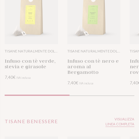
TISANE NATURALMENTE DOLCI
TISANE NATURALMENTE DOLCI
VISUALIZZA DETTAGLI
Infuso con tè verde,
Infuso con tè nero e
Inf
stevia e girasole
aroma al
ner
Bergamotto
ro
7,40
€
IVA inclusa
7,40
€
7,40
IVA inclusa
VOGLIO PROVARLO
VOGLIO PROVARLO
VISUALIZZA
TISANE BENESSERE
LINEA COMPLETA