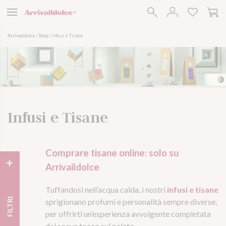
Arriva il Dolce
Arrivaildolce
/
Shop
/
Infusi e Tisane
Infusi e Tisane
Comprare tisane online: solo su
Arrivaildolce
Tuffandosi nell’acqua calda, i nostri
infusi e tisane
FILTRI
sprigionano profumi e personalità sempre diverse,
per offrirti un’esperienza avvolgente completata
dal soave tocco sul palato.