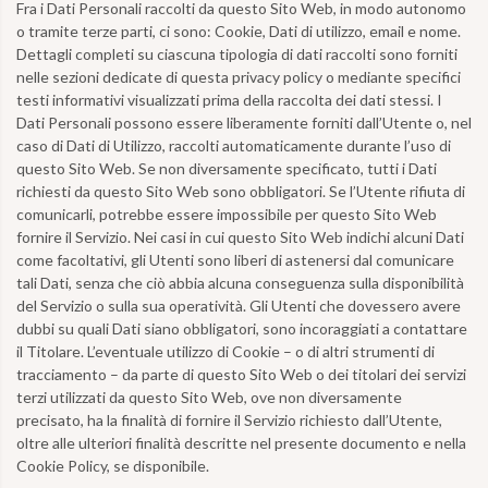
Fra i Dati Personali raccolti da questo Sito Web, in modo autonomo
o tramite terze parti, ci sono: Cookie, Dati di utilizzo, email e nome.
Dettagli completi su ciascuna tipologia di dati raccolti sono forniti
nelle sezioni dedicate di questa privacy policy o mediante specifici
testi informativi visualizzati prima della raccolta dei dati stessi. I
Dati Personali possono essere liberamente forniti dall’Utente o, nel
caso di Dati di Utilizzo, raccolti automaticamente durante l’uso di
questo Sito Web. Se non diversamente specificato, tutti i Dati
richiesti da questo Sito Web sono obbligatori. Se l’Utente rifiuta di
comunicarli, potrebbe essere impossibile per questo Sito Web
fornire il Servizio. Nei casi in cui questo Sito Web indichi alcuni Dati
come facoltativi, gli Utenti sono liberi di astenersi dal comunicare
tali Dati, senza che ciò abbia alcuna conseguenza sulla disponibilità
del Servizio o sulla sua operatività. Gli Utenti che dovessero avere
dubbi su quali Dati siano obbligatori, sono incoraggiati a contattare
il Titolare. L’eventuale utilizzo di Cookie – o di altri strumenti di
tracciamento – da parte di questo Sito Web o dei titolari dei servizi
terzi utilizzati da questo Sito Web, ove non diversamente
precisato, ha la finalità di fornire il Servizio richiesto dall’Utente,
oltre alle ulteriori finalità descritte nel presente documento e nella
Cookie Policy, se disponibile.