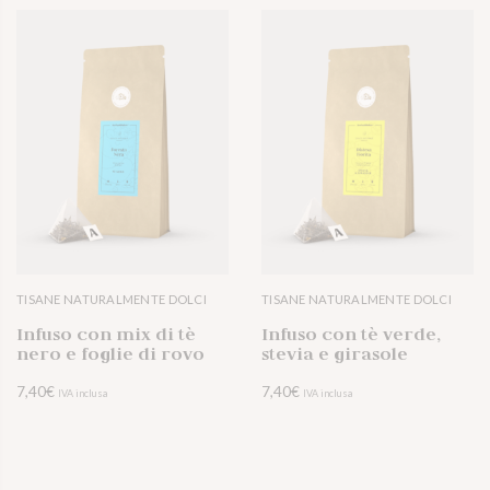
VOGLIO PROVARLO
VOGLIO PROVARLO
TISANE NATURALMENTE DOLCI
TISANE NATURALMENTE DOLCI
VISUALIZZA 
Infuso con mix di tè
Infuso con tè verde,
nero e foglie di rovo
stevia e girasole
7,40
€
7,40
€
IVA inclusa
IVA inclusa