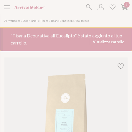
1
Arriva il Dolce
Arrivaildolce
/
Shop
/
Infusi e Tisane
/
Tisane Benessere
/
Stai fresco
“Tisana Depurativa all’Eucalipto” è stato aggiunto al tuo
carrello.
Visualizza carrello