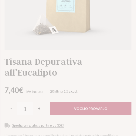
Tisana Depurativa
all’Eucalipto
7,40
€
20 filtri x 1,5 g cad.
IVA inclusa
Tisana
-
+
VOGLIO PROVARLO
Depurativa
all'Eucalipto
Spedizioni gratis a partire da 35€!
quantità
L'immagine è inserita a scopo illustrativo. Il prodotto può subire modifiche.