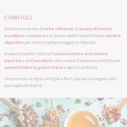
CONSIGLI
Attraverso un mix di
erbe officinali
, la
tisana di menta
,
eucalipto
e
zenzero
è un infuso dalle fantastiche
proprietà
digestive
per sentirsi sempre leggeri e rilassati.
A questi benefici unisce
l’azione lenitiva
della
menta
piperita
e dell’
eucalipto
, che creano il binomio perfetto per
ammorbidire la gola irritata
e aprire i polmoni.
Un prezioso scrigno di foglie e fiori, che darà ossigeno alla
tua voglia di libertà.