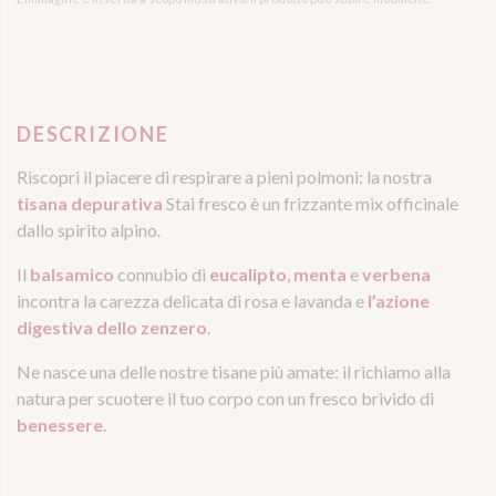
DESCRIZIONE
Riscopri il piacere di respirare a pieni polmoni: la nostra
tisana depurativa
Stai fresco è un frizzante mix officinale
dallo spirito alpino.
Il
balsamico
connubio di
eucalipto
,
menta
e
verbena
incontra la carezza delicata di rosa e lavanda e
l’azione
digestiva dello zenzero
.
Ne nasce una delle nostre tisane più amate: il richiamo alla
natura per scuotere il tuo corpo con un fresco brivido di
benessere
.