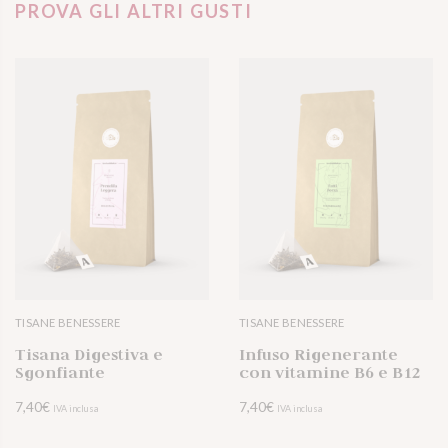
PROVA GLI ALTRI GUSTI
TISANE BENESSERE
TISANE BENESSERE
VISUALIZZA 
Tisana Digestiva e
Infuso Rigenerante
Sgonfiante
con vitamine B6 e B12
7,40
€
7,40
€
IVA inclusa
IVA inclusa